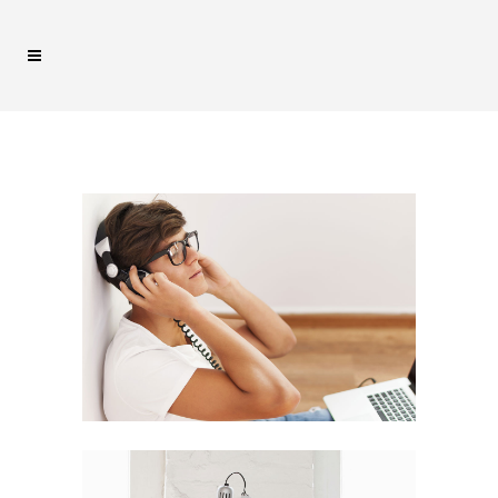
VENICE ART
PAVILION